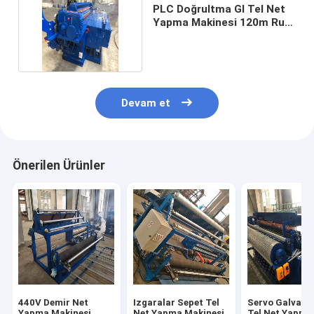
PLC Doğrultma GI Tel Net
Yapma Makinesi 120m Rulo
Uzunluğu
Devam et
Önerilen Ürünler
440V Demir Net
Izgaralar Sepet Tel
Servo Galvaniz
Yapma Makinesi,
Net Yapma Makinesi,
Tel Net Yapma