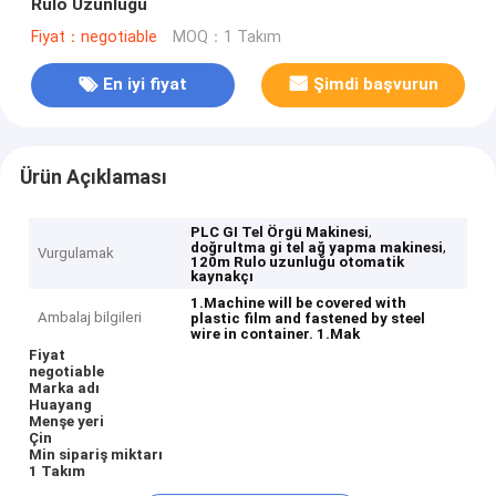
Rulo Uzunluğu
Fiyat：negotiable
MOQ：1 Takım
En iyi fiyat
Şimdi başvurun
Ürün Açıklaması
,
PLC GI Tel Örgü Makinesi
,
doğrultma gi tel ağ yapma makinesi
Vurgulamak
120m Rulo uzunluğu otomatik
kaynakçı
1.Machine will be covered with
Ambalaj bilgileri
plastic film and fastened by steel
wire in container.
1.Mak
Fiyat
negotiable
Marka adı
Huayang
Menşe yeri
Çin
Min sipariş miktarı
1 Takım